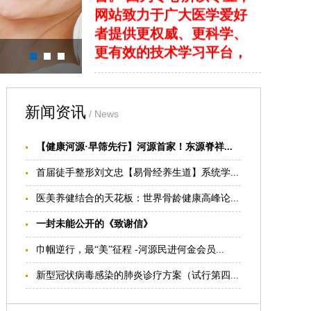
者提供更权威、更科学、
更有效的技术学习平台，
为祖国疼痛医学的推广与
发展输送血液，贡献力
量。
我们的目标:
新闻资讯
/ News
1.提供及时、全面的疼痛
康复医学技术培训信息
【健康河源·早筛先行】河源首家！东源脊祥...
2.提供深入、完整的疼痛
首届徒手整形刘文忠【易骨经养生道】系统学...
康复医学的学习资料
医美养健结合的天花板：世界骨龄健康高峰论...
我们的愿景： 国际整脊网
致力于成为您医生职业生
一封未能公开的《致谢信》
涯的好帮手
巾帼逆行，最“美”征程 -河源民进何金会员...
我们的理念： 专业、诚
信、便捷
新型冠状病毒感染的肺炎诊疗方案（试行第四...
喜讯：
记忆液晶颈椎保健