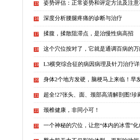
姿势评估：正常姿势和评定方法及注意
15
深度分析腰腿疼痛的诊断与治疗
16
揉腹，揉散阻滞点，是治慢性病高招
17
这个穴位按对了，它就是通调百病的万
18
L3横突综合征的病因病理及针刀治疗详
19
身体2个地方发硬，脑梗马上来临！早
20
超全!27张头、面、颈部高清解剖图!珍藏
21
颈椎健康，非同小可！
22
一个神秘的穴位，让您“体内的冰雪”化
23