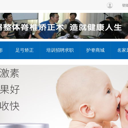
登
形
足弓矫正
培训招聘求职
护脊商城
名家