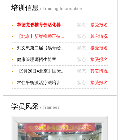
枕头已经火爆上市！全国
培训信息
/ Training Information
统一零售价：
900
元
/
个，
由区域代理覃勇华负责经
释德龙脊椎骨骼活化器...
状态：
接受报名
销，有需要者可与其联系
购销事宜。
覃勇华电话：
【北京】新脊椎矫正技...
状态：
其它情况
13827812998
淘宝店：一
刘文忠第二届【易骨经...
状态：
接受报名
刀工作室
http://shop60962646.taobao.com/
健康管理师招生简章
状态：
接受报名
佛山地区有疼痛诊疗需要
【9月20日●北京】国际...
状态：
其它情况
者可就近找李文医师，
地
常住平衡激活疗法培训...
状态：
接受报名
址：广东顺德市第一人民
医院门诊部
2
楼疼痛科，
电话：
13068660663
。
学员风采
/ Trainees
江西南昌地区可与胡火星
医师联系：电话
13407917930
江西赣州地区可与张凌喜