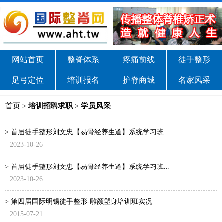
网站首页
整脊体系
疼痛前线
徒手整形
足弓定位
培训报名
护脊商城
名家风采
首页
培训招聘求职
学员风采
>
>
> 首届徒手整形刘文忠【易骨经养生道】系统学习班...
2023-10-26
> 首届徒手整形刘文忠【易骨经养生道】系统学习班...
2023-10-26
> 第四届国际明锡徒手整形-雕颜塑身培训班实况
2015-07-21