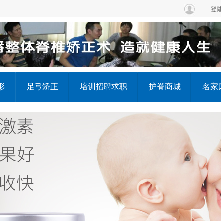
登
形
足弓矫正
培训招聘求职
护脊商城
名家