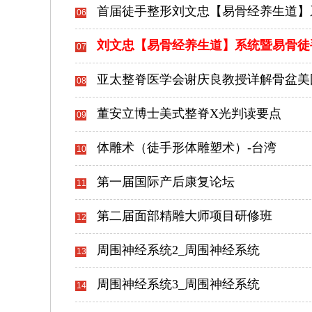
首届徒手整形刘文忠【易骨经养生道】
06
刘文忠【易骨经养生道】系统暨易骨徒
07
亚太整脊医学会谢庆良教授详解骨盆美
08
董安立博士美式整脊X光判读要点
09
体雕术（徒手形体雕塑术）-台湾
10
第一届国际产后康复论坛
11
第二届面部精雕大师项目研修班
12
周围神经系统2_周围神经系统
13
周围神经系统3_周围神经系统
14