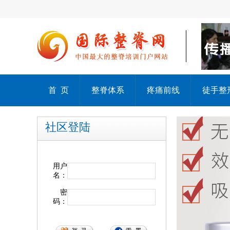
首 页
整脊体系
疼痛前线
徒手整
社区登陆
用户
名：
密
码：