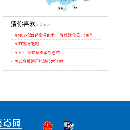
猜你喜欢
/ Order
· AMCT枪激脊椎活化术/「脊椎活化器」治疗...
· AHT整脊教程
· A.H.T. 美式整脊诊断总结
· 美式脊椎矫正枪法技术详解