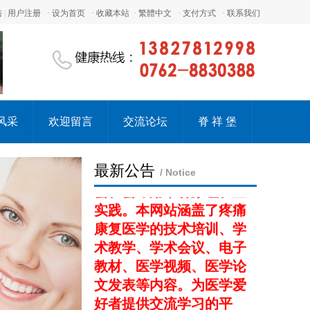
师资力量与教学资源，拥
陆
|
用户注册
·
设为首页
·
收藏本站
·
繁體中文
·
支付方式
·
联系我们
有中国更先进的教学内容
开发与制作团队，致力于
为广大用户提供全面化、
深入化、实用化的培训课
程。大力推广临床广泛应
用并行之有效的新型疗法
风采
欢迎留言
交流论坛
脊 祥 堡
技术,办学宗旨以中西医结
合、理论结合实践、学即
最新公告
/ Notice
会、会即用；讲原理、重
实践。本网站涵盖了疼痛
康复医学的技术培训、学
术教学、学术会议、电子
教材、医学视频、医学论
文发表等内容。为医学爱
好者提供交流学习的平
台。 因为专心所以专业，