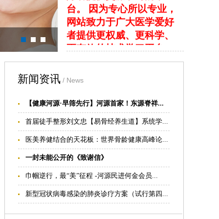
网站致力于广大医学爱好
者提供更权威、更科学、
更有效的技术学习平台，
为祖国疼痛医学的推广与
发展输送血液，贡献力
量。
新闻资讯
/ News
我们的目标:
1.提供及时、全面的疼痛
【健康河源·早筛先行】河源首家！东源脊祥...
康复医学技术培训信息
首届徒手整形刘文忠【易骨经养生道】系统学...
2.提供深入、完整的疼痛
医美养健结合的天花板：世界骨龄健康高峰论...
康复医学的学习资料
我们的愿景： 国际整脊网
一封未能公开的《致谢信》
致力于成为您医生职业生
巾帼逆行，最“美”征程 -河源民进何金会员...
涯的好帮手
我们的理念： 专业、诚
新型冠状病毒感染的肺炎诊疗方案（试行第四...
信、便捷