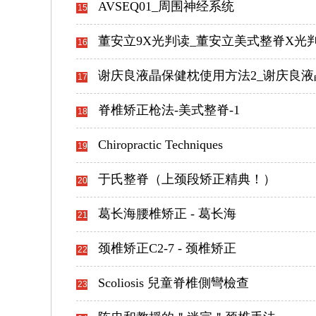
AVSEQ01_周围神经系统
15
董安立9X光判读_董安立美式整脊X光
16
谢庆良液晶保健枕使用方法2_谢庆良液晶
17
脊椎矫正枪法-美式整脊-1
18
Chiropractic Techniques
19
于氏整脊（上颈段矫正精典！）
20
葛长海腰椎矫正 - 葛长海
21
颈椎矫正C2-7 - 颈椎矫正
22
Scoliosis 兒童脊椎側彎檢查
23