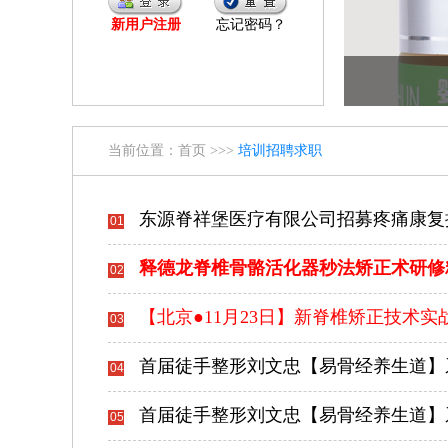
新用户注册
忘记密码？
当前位置：
首页
>>>
培训招聘求职
东源脊祥堡医疗有限公司招募疼痛康复
01
释德龙脊椎骨骼活化器秒法矫正术研修
02
【北京●11月23日】新脊椎矫正技术实战
03
首届徒手整形刘文忠【易骨经养生道】
04
首届徒手整形刘文忠【易骨经养生道】
05