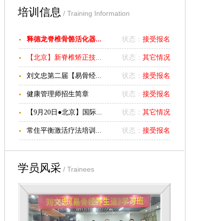
喜讯：
记忆液晶颈椎保健
培训信息
/ Training Information
枕头已经火爆上市！全国
统一零售价：
900
元
/
个，
释德龙脊椎骨骼活化器...
状态：
接受报名
由区域代理覃勇华负责经
销，有需要者可与其联系
【北京】新脊椎矫正技...
状态：
其它情况
购销事宜。
覃勇华电话：
刘文忠第二届【易骨经...
状态：
接受报名
13827812998
淘宝店：一
刀工作室
健康管理师招生简章
状态：
接受报名
http://shop60962646.taobao.com/
【9月20日●北京】国际...
状态：
其它情况
佛山地区有疼痛诊疗需要
常住平衡激活疗法培训...
状态：
接受报名
者可就近找李文医师，
地
址：广东顺德市第一人民
医院门诊部
2
楼疼痛科，
学员风采
/ Trainees
电话：
13068660663
。
江西南昌地区可与胡火星
医师联系：电话
13407917930