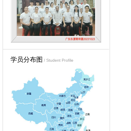
江西赣州地区可与张凌喜
医师联系：电话
13707971702
学员分布图
/ Student Profile