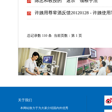
陈忠和教授的＂迷宗＂颈椎手法
24
许姨用尊辈酒反馈20120128 - 许姨
25
总记录数 110 条 当前页数：第 1 页
关于我们
本网站致力于为大家介绍国内外优秀