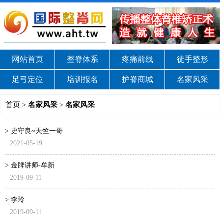
网站首页
整脊体系
疼痛前线
徒手整形
足弓定位
培训报名
护脊商城
名家风采
首页
名家风采
名家风采
>
>
> 史守良~天竺一哥
2021-05-19
> 金牌讲师-牟新
2019-09-11
> 李玲
2019-09-11