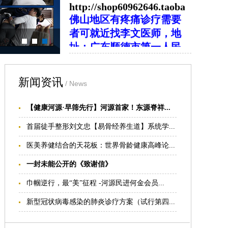
者可就近找李文医师，
地
址：广东顺德市第一人民
医院门诊部
2
楼疼痛科，
电话：
13068660663
。
江西南昌地区可与胡火星
医师联系：电话
新闻资讯
/ News
13407917930
江西赣州地区可与张凌喜
【健康河源·早筛先行】河源首家！东源脊祥...
医师联系：电话
首届徒手整形刘文忠【易骨经养生道】系统学...
13707971702
医美养健结合的天花板：世界骨龄健康高峰论...
一封未能公开的《致谢信》
巾帼逆行，最“美”征程 -河源民进何金会员...
新型冠状病毒感染的肺炎诊疗方案（试行第四...