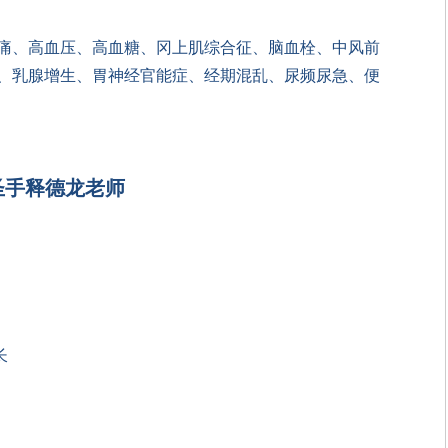
痛、高血压、高血糖、冈上肌综合征、脑血栓、中风前
、乳腺增生、胃神经官能症、经期混乱、尿频尿急、便
圣手释德龙老师
长