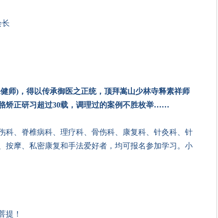
会长
健师)
，
得以
传承
御
医之正统
，顶拜嵩山少林寺释素祥师
胳矫正研习
超过
30
载
，调理
过的
案例
不胜枚举
……
伤科、脊椎病科、理疗科、骨伤科、康复科、针灸科、针
、按摩、私密康复和手法爱好者，均可报名参加学习。
小
菩提！