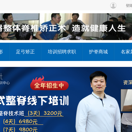
登
形
足弓矫正
培训招聘求职
护脊商城
名家