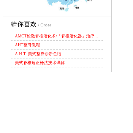
猜你喜欢
/ Order
· AMCT枪激脊椎活化术/「脊椎活化器」治疗...
· AHT整脊教程
· A.H.T. 美式整脊诊断总结
· 美式脊椎矫正枪法技术详解