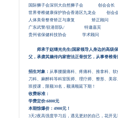
国际狮子会深圳大自然狮子会
创会会长
世界脊椎健康保护协会香港区九龙会
创会
人体美骨整脊矫正与康复
矫正顾问
广东武警
/驻港部队/ 特邀嘉宾
贵州省保健科技协会
学术顾问
师承于赵继光先生
(国家领导人身边的高级保
父
，
承袭其
嫡传内家密法正骨
技艺
，从事脊椎骨
招生对象：
从事腰腿痛科、疼痛科、推拿科、软
刀科、麻醉科等科室医师、理疗师、整形、美容
班授课，
限额
30名，额满顺延下期！
收费标准：
学费定价
:
6
800元
本期惊爆
价：4
90
0元！
3天2夜高强度学习后，遇见更好的自己，花开见