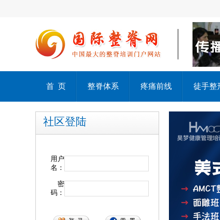
首 页
整脊体系
疼痛前线
徒手整
社区登陆
用户
名：
密
码：