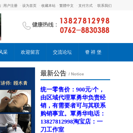
2.提供深入、完整的疼痛
陆
|
用户注册
·
设为首页
·
收藏本站
·
繁體中文
·
支付方式
·
联系我们
康复医学的学习资料
我们的愿景： 国际整脊网
致力于成为您医生职业生
涯的好帮手
我们的理念： 专业、诚
信、便捷
风采
欢迎留言
交流论坛
脊 祥 堡
喜讯：
记忆液晶颈椎保健
枕头已经火爆上市！全国
最新公告
/ Notice
统一零售价：
900
元
/
个，
由区域代理覃勇华负责经
销，有需要者可与其联系
购销事宜。
覃勇华电话：
13827812998
淘宝店：一
刀工作室
http://shop60962646.taobao.com/
佛山地区有疼痛诊疗需要