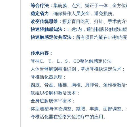
综合疗法：
集筋膜、点穴、矫正于一体，全方位
稳定省力
：确保操作人员安全，避免损伤。
改变传统思维：
摒弃盲目吃药、打针、手术的方
快速轻触感知法：
1-3秒内，通过指腹轻触感知
快速触感定位共应法：
所有项目均能在
1-9秒
传承内容：
脊柱
C、 T、 L 、S 、CO整体触感定位法
人体骨骼解剖精准识别，掌握脊椎快速定位术；
脊椎活化器原理；
四肢、骨盆、腰椎、胸椎、肩胛骨、颈椎枪激活
软组织松解和激活技术；
全身脏腑肢体平衡术；
体型雕塑与体态调整、减肥、丰胸、面部调整、
脊椎
活化器在经络穴位治疗中的应用
。