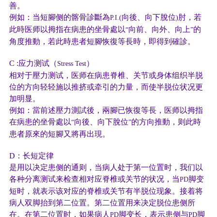
善。
例如：当短腳侧的髂骨診斷為
向後、向下脫位
肘，若
P.I.(
)
此時医师以拇指在病患的坐骨處以
向前、向外、向上
的
“
”
角度推動，若此時患者短腳恢復等長時，即得到確診。
C :
应力测试（
）
Stress Test
相对于壓力测试，医师在病患脊椎、关节或身体组织半脱
位的方向轻轻施以推挤或牵引的力量，而使半脱位状况更
加明显。
例如：當前述壓力測試後，兩腳已恢復等長，医师以拇指
在病患的坐骨處以
向後、向下脫位
的方向推動，则此時
“
”
患者原來的短腳又將再出現。
D
：长短定律
是用以决定患侧的通则，当病人处于第一位置时，我们以
各种分离测试来检查相对应脊椎或关节的状况，当
脚变
PD
短时，就表示该对应的脊椎或关节有半脱位现象。接着将
病人双脚抬到第二位置。第二位置用来决定脱位患侧所
在。在第二位置时，如果病人
脚变长，表示患侧与
脚
PD
PD