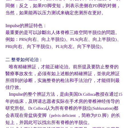
同侧：反之，如果
脚变短，则表示患侧在
脚的对侧，
PD
PD
当然，如果能再以压力测试来确定患测所在更好。
Impulse
的辨証特色：
最重要的是可以診斷出人体脊椎三維空間半脱位的問題。
例如：
向右、向上半脱位
、
向左、向上半脱位
、
PRS(
)
PLS(
)
向右、向下半脱位
、
向左。向下半脱位
。
PRI(
)
PLI(
)
二
整脊如何论治：
.
唯有精確辨証，才能正確论治。前所提及要防止整脊的
醫療事故发生，必须有如上述般的精確辨証，並依此辨証
所得到的诊断，实施整脊的枪法和手法治疗，才能得到最
佳疗效。
Impulse
的整个辨証方法，是由美国
教授在通过
Dr.Colloca
15
年的临床，及聘请志愿者实际在手术房的脊椎神经传导的
研究所创。
认为所有脊椎的半脱位
都
Dr.Colloca
(Subluxation)
会表现在骨盆病变脚（
，简称为
脚）的长
pelvis deficient
P.D.
短上，并因此可以找出所有脊椎的半脱位。