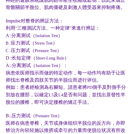
神經的返饋系統讓肌肉韌帶產生收縮或鬆弛，以此來矯正
骨骼關節半脫位、肌肉僵硬及刺激人體受器來抑制疼痛。
Impulse
对整脊的辨証方法：
利用
三種測試方法、一种定律
來進行辨証：
“
”
A :
分离测试（
）
Isolation Test
应力测试（
）
B :
Stress Test
压力测试（
）
C :
Pressure Test
D :
长短定律（
）
Short-Long Rule
A:.
分离测试（
）：
Isolation Test
病患依医师指示而做的特定动作，每一动作均有助于让医
师找出脊椎及四肢关节的半脱位而进行评估。
例如：患者經檢測為右腳短。請患者將
側手及對側手分
PD
別放在腰部，以確定
及
是否有问题，並找出原發性半
L5
L4
脫位的腰椎，即可決定腰椎的矯正手法。
B:.
压力测试（
）
Pressure Test
医师在病患脊椎，关节或身体组织半脱位的反方向，亦即
矫治方向轻轻施以推挤或牵引的力量而使脱位状况有所改