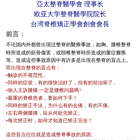
亞太整脊醫學會 理事长
欧亚大学整脊醫學院院长
台湾脊椎矯正學會創會會長
前言
：
不论国内外都曾出现过整脊的醫療事故，如胸、腰椎整脊
時所造成的筋骨傷害，或頸椎整脊時所造成的重症癱瘓
等。造成這些事故原因中有許多是出現在整脊的盲点上。
而出现在整脊的盲点有：
•
触诊的不规范性。
•
同样的症状，有的很快治好了，但有的却治坏了。
•
病人主訴腰痛
一定是腰椎问题嗎
,
?
•
嚴重的脊椎患者，要如何下手﹖
•
同样的矫正手法，为什么有的会痛，有的不痛。
•
左右两侧腰痛，应从何处先矫正。
•
每次矫正时，如何才知道已矫正完全﹖
這些盲点往往就是造成整脊事故的原因。