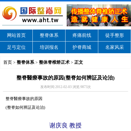
网站首页
整脊体系
疼痛前线
徒手整形
足弓定位
培训报名
护脊商城
名家风采
首页
整脊体系
整体脊椎矫正术
正文
>
>
>
整脊醫療事故的原因(整脊如何辨証及论治)
发布时间:2012-02-03 浏览:9873次
整脊醫療事故的原因
(
整脊如何辨証及论治)
谢庆良 教授