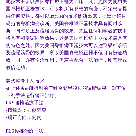
此技术主要以美国脊椎矫正枪为临床工具。更因为使用美
国脊椎矫正枪技术，可以将所有脊椎的病变，不须患者提
供任何资料，都可以
的技术诊断出来，提出正确且
Impulse
规范的脊椎病变诊断。美国脊椎矫正器技术具有同时诊
断、同时矫正及疏缓筋骨的效果。并且任何初学者的技术
将具有和专家同等效果，这是美国脊椎矫正器技术最具有
的特色之处。因为美国脊椎矫正器技术可以达到脊椎诊断
及疏缓筋骨的效果，所以美国脊椎矫正器不但可有辨证功
效，同时亦有论治作用，但若再配合手法治疗，则其疗效
有倍之功。
美式整脊手法技术：
如上述
所得到的三維空間半脱位的诊断结果，则可依
辨证
下列手法进行矫正治疗。
PRS
腰椎治療手法：
•
接觸點：右側棘突
•
矯正方向：向內
PLS
腰椎治療手法：