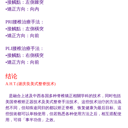
•
接觸點：左側棘突
•
矯正方向：向內
PRI
腰椎治療手法：
•
接觸點：左側橫突
•
矯正方向：向前
PLI
腰椎治療手法：
•
接觸點：右側橫突
•
矯正方向：向前
结论
A.H.T.(
谢庆良美式整脊技术
)
是融合上述及中西各国多种脊椎矯正相關学科的技术，同时包括
美国脊椎矫正器技术及美式整脊手法技术。这些技术治疗的方法虽
然不同，但却殊途同归的都以矫正脊椎、恢复健康为最后目标。這
些技術都可以单独使用，但若熟悉各种使用方法之后，相互搭配使
用，可得「事半功倍」之效。