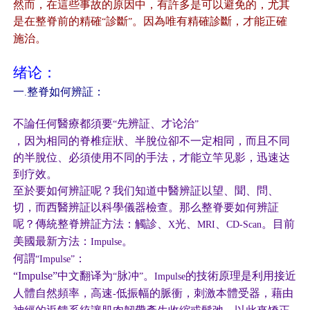
然而，在這些事故的原因中，有許多是可以避免的，尤其
是在整脊前的精確
診斷
。因為唯有精確診斷，才能正確
“
”
施治。
绪论：
一
整脊如何辨証：
.
不論任何醫療都須要
先辨証、才论治
“
”
，因为相同的脊椎症狀、半脫位卻不一定相同，而且不同
的半脫位、必須使用不同的手法，才能立竿见影，迅速达
到疗效。
至於要如何辨証呢？我们知道中醫辨証以望、聞、問、
切，而西醫辨証以科學儀器檢查。那么整脊要如何辨証
呢？傳統整脊辨証方法：觸診、
光、
、
。目前
X
MRI
CD-Scan
美國最新方法：
。
Impulse
何謂
：
“Impulse”
“Impulse”
中文翻译为
脉冲
。
的技術原理是利用接近
“
”
Impulse
人體自然頻率，高速
低振幅的脈衝，刺激本體受器，藉由
-