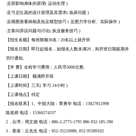
‧
足部影响身体的原理( 运动生理 )
‧
足弓定位器的设计原理及其需求( 临床问题 )
‧
足模图形看病相及拓足模型技巧 ( 足图力学分析、实际操作 )
‧
主客问异议问题与讨论( 执业服务技巧 )
【招生名额】
每班限额30名 / 20名以上就开班
【
报名日期
】即日起报名，如报名人数未满20，则开班日期延期并
另行通知。
【学
费】
全程学习费用：人民币3000元整。
【上课日期】
额满即开班
【上课时间】三天
( 学习 24小时 )
【上课地点】待定
【报名联系】
1
。中国大陆：覃勇华
电话：
13827812998
陈老师 电话：15360274337
2
．台湾：周文德
电话：
886-2-2775-1795 886-932-185-390
3
．香港：丘先生
电话：
852-35210988, 852-95589102