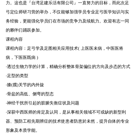
力。这也是
『台湾足建乐活有限公司』
一直努力的目标，而此次足
弓定位师研习营的举办，不仅能够加强学员专业足弓医学知识与实
务经验，更能强化学员们在市场的竞争力及续航力。欢迎有志一同
的夥伴们踊跃参加。
课程内容
课程内容：足弓学及足图相关应用技术( 上医医未病，中医医将
病，下医医既病 )
‧
透过生物力学的计算，精确分析整体骨架偏位的方向及步态的方式
‧
足型的类型
‧
膝(臗)关节的内外旋
‧
骨盆的高低、侧弯的型态
‧
神经干扰所引起的脏腑失衡症状及问题
‧
深获中西医师的肯定及认同，是从事相关领域不可或缺的新型利
器、预防工程先期辨症的技术使患者防患於未然，提升自体的专业
形象及本质学能。