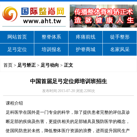
网站首页
整脊体系
疼痛前线
徒手整形
足弓定位
培训报名
护脊商城
名家风采
首页
足弓矫正
足弓动向
正文
>
>
>
中国首届足弓定位师培训班招生
发布时间:2015-07-20 浏览:2280次
课程介绍
足科医学在国外是一门专业的科学，除了提供患者完整的评估及诊
断足部的疾病及伤害，更提供相关的足部辅具及预防医学的概念，
使国民防患於未然，降低整体医疗资源的浪费，进而提升国民生产