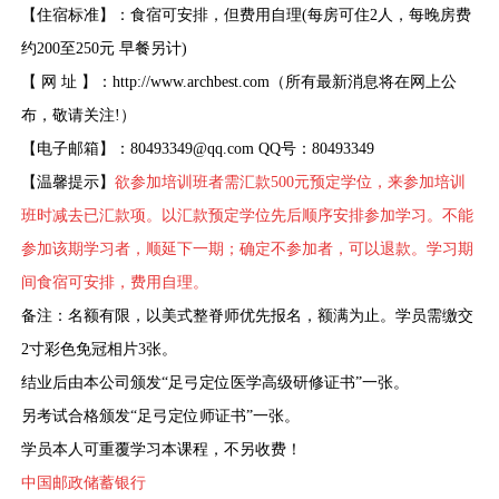
【
住宿标准
】
：
食宿可安排，但费用自理(每房可住2人，每晚房费
约200至250元 早餐另计)
【
网
址
】
：
http://www.
archbest.com（所有最新消息将在网上公
布，敬请关注!）
【
电子邮箱
】
：
80493349@qq.com
QQ号：80493349
【
温馨提示
】
欲参加培训班者需汇款
500
元预定学位，来参加培训
班时减去已汇款项。以汇款预定学位先后顺序安排参加学习。不能
参加该期学习者，顺延下一期；确定不参加者，可以退款。
学习期
间食宿可安排，费用自理。
备注：名额有限，以美式整脊师优先报名，额满为止。学员需缴交
2
寸彩色免冠相片
3
张。
结业后由本公司颁发“足弓定位医学高级研修证书”一张。
另考试合格颁发“足弓定位师证书”一张。
学员本人可重覆学习本课程，不另收费！
中国邮政储蓄银行