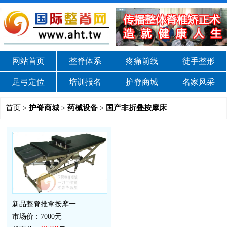
网站首页
整脊体系
疼痛前线
徒手整形
足弓定位
培训报名
护脊商城
名家风采
首页
护脊商城
药械设备
国产非折叠按摩床
>
>
>
新品整脊推拿按摩一...
市场价：
7000元